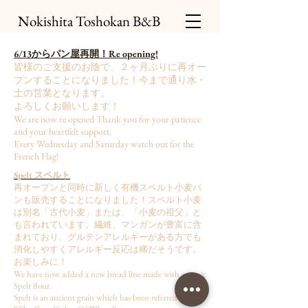
Nokishita Toshokan B&B
6/13からパン屋再開！Re opening!
皆様のご支援のお陰で、２ヶ月ぶりに再オー
プンすることになりました！今まで通り水・
土の営業となります。
よろしくお願いします！
We are now re opened Thank you for your patience
and your heartfelt support.
Every Wednesday and Saturday watch out for the
French Flag!
Spelt
スペルト
再オープンと同時に新しく有機スペルト小麦パ
ンも販売することになりました！スペルト小麦
は別名「古代小麦」または、「小麦の祖父」と
も言われています。繊維、マンガンが豊富に含
まれており、グルテンアレルギーがある方でも
消化しやすくアレルギー反応は稀だそうです。
お楽しみに！
We have now added a new bread line made with organic
Spelt flour.
Spelt is an ancient grain which has been referred to as